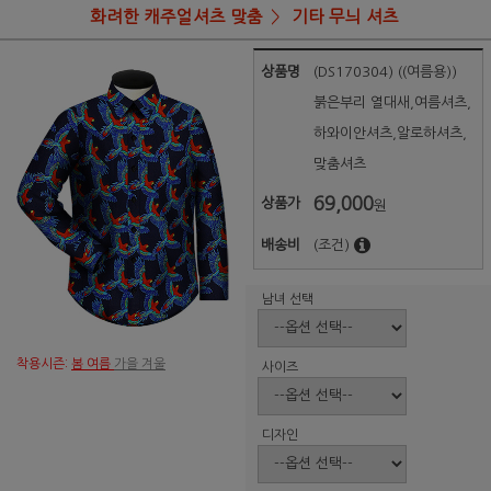
화려한 캐주얼셔츠 맞춤
기타 무늬 셔츠
상품명
(DS170304) ((여름용))
붉은부리 열대새,여름셔츠,
하와이안셔츠,알로하셔츠,
맞춤셔츠
69,000
상품가
원
배송비
(조건)
남녀 선택
착용시즌:
봄 여름
가을 겨울
사이즈
디자인