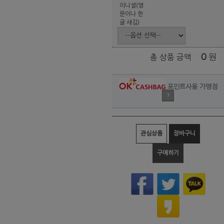
이니셜(영
문이나 한
글 새김)
0
원
총 상품 금액
포인트사용 가맹점
?
관심상품
장바구니
구매하기