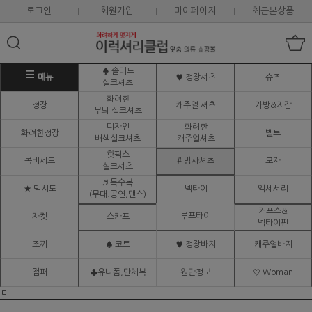
로그인
회원가입
마이페이지
최근본상품
♠ 솔리드
메뉴
♥ 정장셔츠
슈즈
실크셔츠
화려한
정장
캐주얼 셔츠
가방&지갑
무늬 실크셔츠
디자인
화려한
화려한정장
벨트
배색실크셔츠
캐주얼셔츠
핫픽스
콤비세트
# 망사셔츠
모자
실크셔츠
♬ 특수복
★ 턱시도
넥타이
액세서리
(무대.공연,댄스)
커프스&
루프타이
자켓
스카프
넥타이핀
조끼
♠ 코트
♥ 정장바지
캐주얼바지
점퍼
♣유니폼,단체복
원단정보
♡ Woman
ㅌ