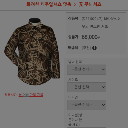
화려한 캐주얼셔츠 맞춤
꽃 무늬셔츠
상품명
(DS160947) 브라운색상
무늬 면스판 셔츠
68,000
상품가
원
배송비
(조건)
남녀 선택
사이즈
착용시즌:
봄
여름
가을 겨울
디자인
이니셜(영
문이나 한
글 새김)