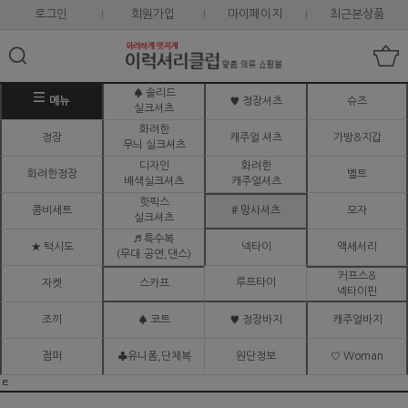
로그인
회원가입
마이페이지
최근본상품
♠ 솔리드
메뉴
♥ 정장셔츠
슈즈
실크셔츠
화려한
정장
캐주얼 셔츠
가방&지갑
무늬 실크셔츠
디자인
화려한
화려한정장
벨트
배색실크셔츠
캐주얼셔츠
핫픽스
콤비세트
# 망사셔츠
모자
실크셔츠
♬ 특수복
★ 턱시도
넥타이
액세서리
(무대.공연,댄스)
커프스&
루프타이
자켓
스카프
넥타이핀
조끼
♠ 코트
♥ 정장바지
캐주얼바지
점퍼
♣유니폼,단체복
원단정보
♡ Woman
ㅌ