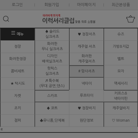
로그인
회원가입
마이페이지
최근본상품
♠ 솔리드
메뉴
♥ 정장셔츠
슈즈
실크셔츠
화려한
정장
캐주얼 셔츠
가방&지갑
무늬 실크셔츠
디자인
화려한
화려한정장
벨트
배색실크셔츠
캐주얼셔츠
핫픽스
콤비세트
# 망사셔츠
모자
실크셔츠
♬ 특수복
★ 턱시도
넥타이
액세서리
(무대.공연,댄스)
커프스&
루프타이
자켓
스카프
넥타이핀
조끼
♠ 코트
♥ 정장바지
캐주얼바지
점퍼
♣유니폼,단체복
원단정보
♡ Woman
ㅌ