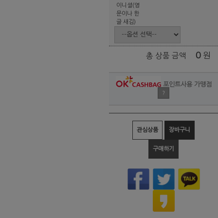
이니셜(영
문이나 한
글 새김)
0
원
총 상품 금액
포인트사용 가맹점
?
관심상품
장바구니
구매하기