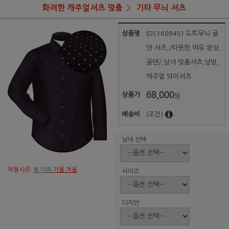
화려한 캐주얼셔츠 맞춤
기타 무늬 셔츠
상품명
(DS160945) 도트무늬 골
덴 셔츠,/따뜻한 여유 완성,
골덴/,남녀 맞춤셔츠,남방,
캐주얼 와이셔츠
68,000
상품가
원
배송비
(조건)
남녀 선택
착용시즌:
봄 여름
가을 겨울
사이즈
디자인