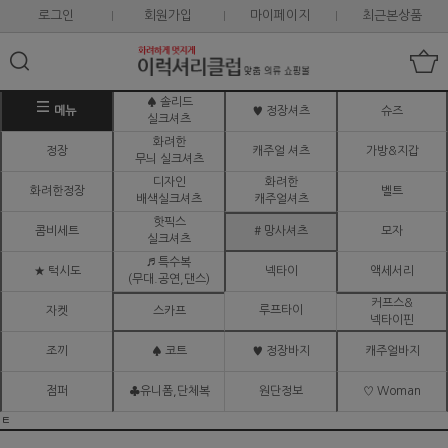
로그인
회원가입
마이페이지
최근본상품
♠ 솔리드
메뉴
♥ 정장셔츠
슈즈
실크셔츠
화려한
정장
캐주얼 셔츠
가방&지갑
무늬 실크셔츠
디자인
화려한
화려한정장
벨트
배색실크셔츠
캐주얼셔츠
핫픽스
콤비세트
# 망사셔츠
모자
실크셔츠
♬ 특수복
★ 턱시도
넥타이
액세서리
(무대.공연,댄스)
커프스&
루프타이
자켓
스카프
넥타이핀
조끼
♠ 코트
♥ 정장바지
캐주얼바지
점퍼
♣유니폼,단체복
원단정보
♡ Woman
ㅌ