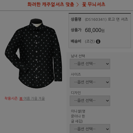
화려한 캐주얼셔츠 맞춤
꽃 무늬셔츠
상품명
(DS160341) 로고 면 셔츠
68,000
상품가
원
배송비
(조건)
남녀 선택
사이즈
디자인
착용시즌:
봄
여름 가을 겨울
이니셜(영
문이나 한
글 새김)