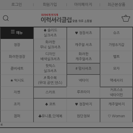
로그인
회원가입
마이페이지
최근본상품
♠ 솔리드
메뉴
♥ 정장셔츠
슈즈
실크셔츠
화려한
정장
캐주얼 셔츠
가방&지갑
무늬 실크셔츠
디자인
화려한
화려한정장
벨트
배색실크셔츠
캐주얼셔츠
핫픽스
콤비세트
# 망사셔츠
모자
실크셔츠
♬ 특수복
★ 턱시도
넥타이
액세서리
(무대.공연,댄스)
커프스&
루프타이
자켓
스카프
넥타이핀
조끼
♠ 코트
♥ 정장바지
캐주얼바지
점퍼
♣유니폼,단체복
원단정보
♡ Woman
ㅌ