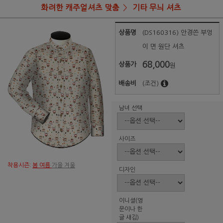
화려한 캐주얼셔츠 맞춤
기타 무늬 셔츠
상품명
(DS160316) 안경쓴 부엉
이 면 원단 셔츠
68,000
상품가
원
배송비
(조건)
남녀 선택
사이즈
착용시즌:
봄 여름
가을 겨울
디자인
이니셜(영
문이나 한
글 새김)