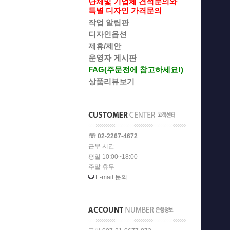
단체및 기업체 견적문의와
특별 디자인 가격문의
작업 알림판
디자인옵션
제휴/제안
운영자 게시판
FAG(주문전에 참고하세요!)
상품리뷰보기
☏ 02-2267-4672
근무 시간
평일 10:00~18:00
주말 휴무
E-mail 문의