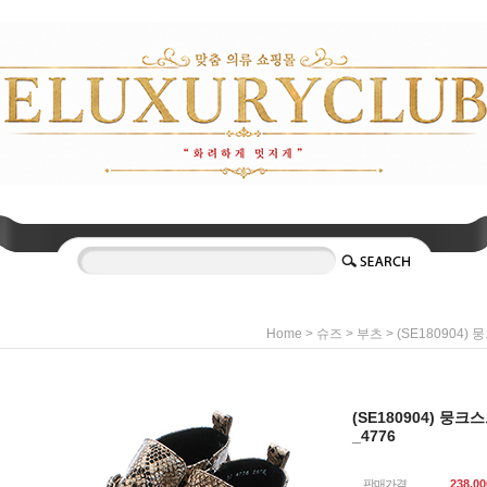
>
>
> (SE180904
Home
슈즈
부츠
(SE180904) 뭉
_4776
판매가격
238,00