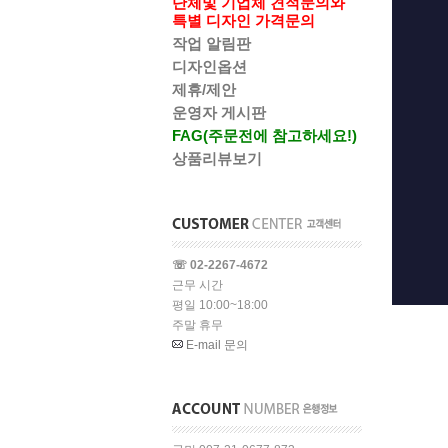
단체및 기업체 견적문의와
특별 디자인 가격문의
작업 알림판
디자인옵션
제휴/제안
운영자 게시판
FAG(주문전에 참고하세요!)
상품리뷰보기
☏ 02-2267-4672
근무 시간
평일 10:00~18:00
주말 휴무
E-mail 문의