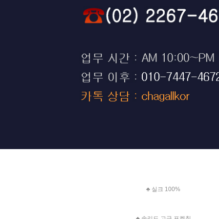
♣ 실크 100%
♣ 솔리드 고급 포켓칲