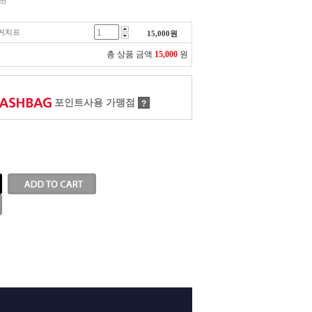
원
행커치프
15,000
원
총 상품 금액
15,000
원
포인트사용 가맹점
?