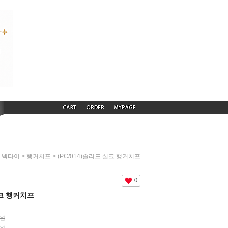
>
>
> (PC/014)솔리드 실크 행커치프
넥타이
행커치프
0
실크 행커치프
0원