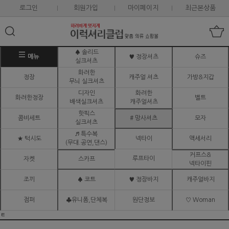
로그인
회원가입
마이페이지
최근본상품
♠ 솔리드
메뉴
♥ 정장셔츠
슈즈
실크셔츠
화려한
정장
캐주얼 셔츠
가방&지갑
무늬 실크셔츠
디자인
화려한
화려한정장
벨트
배색실크셔츠
캐주얼셔츠
핫픽스
콤비세트
# 망사셔츠
모자
실크셔츠
♬ 특수복
★ 턱시도
넥타이
액세서리
(무대.공연,댄스)
커프스&
루프타이
자켓
스카프
넥타이핀
조끼
♠ 코트
♥ 정장바지
캐주얼바지
점퍼
♣유니폼,단체복
원단정보
♡ Woman
ㅌ