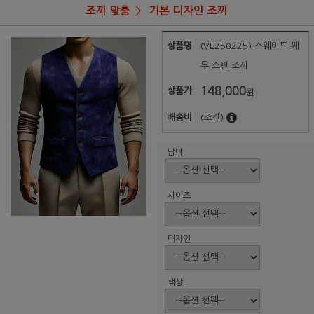
조끼 맞춤
기본 디자인 조끼
상품명
(VE250225) 스웨이드 쎄
무 스판 조끼
148,000
상품가
원
배송비
(조건)
남녀
사이즈
디자인
색상