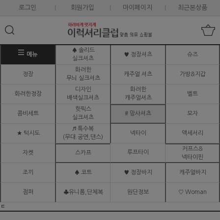
로그인
회원가입
마이페이지
최근본상품
♠ 솔리드
메뉴
♥ 정장셔츠
슈즈
실크셔츠
화려한
정장
캐주얼 셔츠
가방&지갑
무늬 실크셔츠
디자인
화려한
화려한정장
벨트
배색실크셔츠
캐주얼셔츠
핫픽스
콤비세트
# 망사셔츠
모자
실크셔츠
♬ 특수복
★ 턱시도
넥타이
액세서리
(무대.공연,댄스)
커프스&
루프타이
자켓
스카프
넥타이핀
조끼
♠ 코트
♥ 정장바지
캐주얼바지
점퍼
♣유니폼,단체복
원단정보
♡ Woman
ㅌ