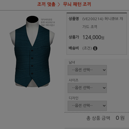
조끼 맞춤
무늬 패턴 조끼
상품명
(VE200214) 허니큐브 쟈
가드 조끼
124,000
상품가
원
배송비
(조건)
남녀
사이즈
디자인
0
원
총 상품 금액