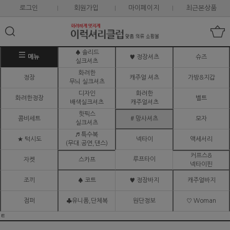
로그인
회원가입
마이페이지
최근본상품
♠ 솔리드
메뉴
♥ 정장셔츠
슈즈
실크셔츠
화려한
정장
캐주얼 셔츠
가방&지갑
무늬 실크셔츠
디자인
화려한
화려한정장
벨트
배색실크셔츠
캐주얼셔츠
핫픽스
콤비세트
# 망사셔츠
모자
실크셔츠
♬ 특수복
★ 턱시도
넥타이
액세서리
(무대.공연,댄스)
커프스&
루프타이
자켓
스카프
넥타이핀
조끼
♠ 코트
♥ 정장바지
캐주얼바지
점퍼
♣유니폼,단체복
원단정보
♡ Woman
ㅌ