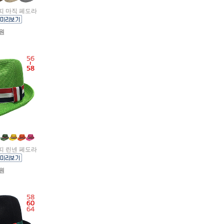
색띠 마직 페도라
0원
색띠 린넨 페도라
0원