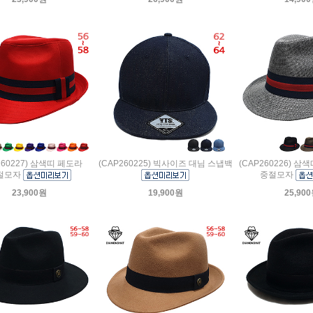
260227) 삼색띠 페도라
(CAP260225) 빅사이즈 대님 스냅백
(CAP260226) 삼
절모자
중절모자
23,900원
19,900원
25,90