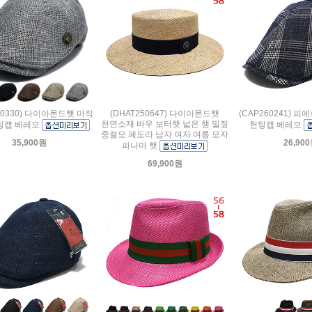
60330) 다이아몬드햇 마직
(DHAT250647) 다이아몬드햇
(CAP260241) 
천연소재 바우 보터햇 넓은 챙 밀짚
팅캡 베레모
헌팅캡 베레모
중절모 페도라 남자 여자 여름 모자
35,900원
26,90
파나마 햇
69,900원