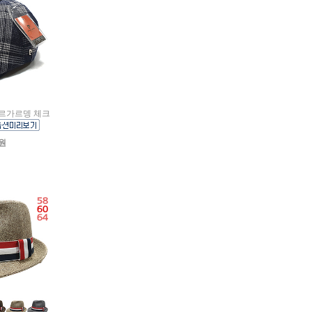
피에르가르뎅 체크
0원