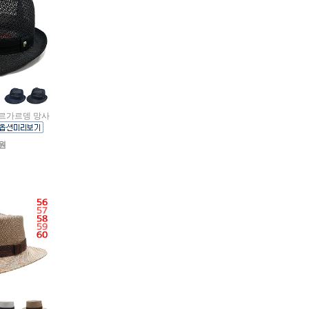
피에르가르뎅 망사
0원