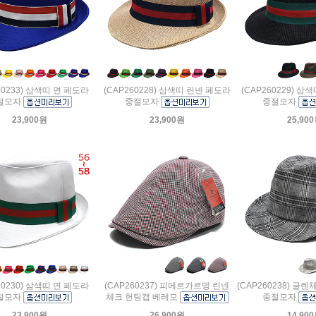
60233) 삼색띠 면 페도라
(CAP260228) 삼색띠 린넨 페도라
(CAP260229) 삼
절모자
중절모자
중절모자
23,900원
23,900원
25,90
60230) 삼색띠 면 페도라
(CAP260237) 피에르가르뎅 린넨
(CAP260238) 글
절모자
체크 헌팅캡 베레모
중절모자
23,900원
26,900원
14,90