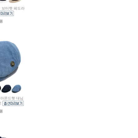
급형 보터햇 페도라
0원
 다이아몬드햇 대님
모
0원