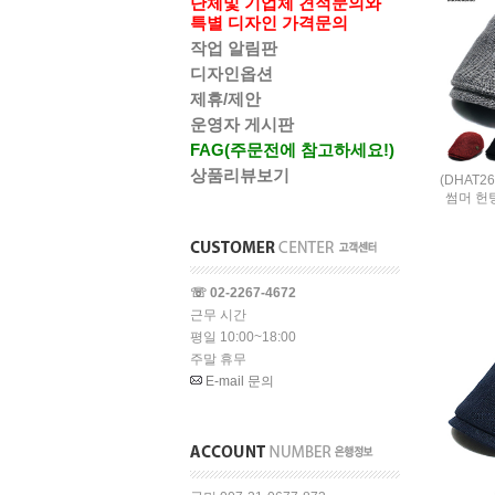
단체및 기업체 견적문의와
특별 디자인 가격문의
작업 알림판
디자인옵션
제휴/제안
운영자 게시판
FAG(주문전에 참고하세요!)
상품리뷰보기
(DHAT2
썸머 헌
☏ 02-2267-4672
근무 시간
평일 10:00~18:00
주말 휴무
E-mail 문의