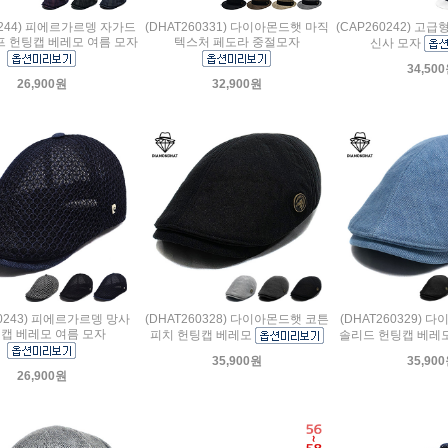
0244) 피에르가르뎅 자가드
(DHAT260331) 다이아몬드햇 마직
(CAP260242) 고
 헌팅캡 베레모 여름 모자
텍스처 페도라 중절모자
신사 모자
34,50
26,900원
32,900원
60243) 피에르가르뎅 망사
(DHAT260328) 다이아몬드햇 코튼
(DHAT260329)
캡 베레모 여름 모자
피치 헌팅캡 베레모
솔리드 헌팅캡 베레
35,900원
35,90
26,900원