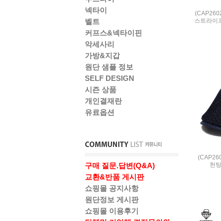
넥타이
(CAP26
스트라이프
벨트
커프스&넥타이핀
악세사리
가방&지갑
원단 샘플 정보
SELF DESIGN
시즌 상품
개인결재란
유료옵션
(CAP2
헌팅
구매 질문.답변(Q&A)
교환&반품 게시판
쇼핑몰 공지사항
원단정보 게시판
쇼핑몰 이용후기