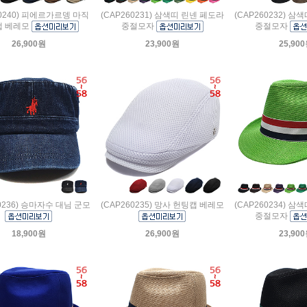
60240) 피에르가르뎅 마직
(CAP260231) 삼색띠 린넨 페도라
(CAP260232) 삼
캡 베레모
중절모자
중절모자
26,900원
23,900원
25,90
60236) 승마자수 대님 군모
(CAP260235) 망사 헌팅캡 베레모
(CAP260234) 삼
중절모자
18,900원
26,900원
23,90