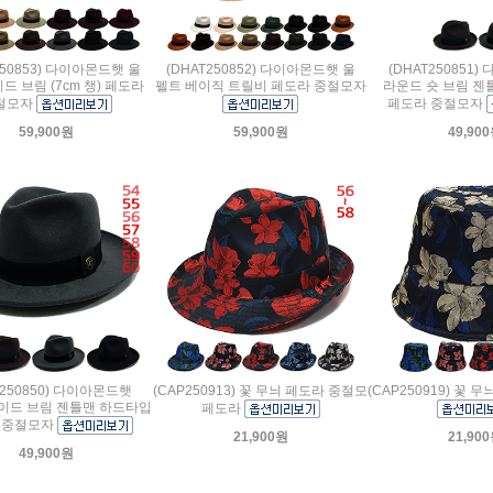
250853) 다이아몬드햇 울
(DHAT250852) 다이아몬드햇 울
(DHAT250851
드 브림 (7cm 챙) 페도라
펠트 베이직 트릴비 페도라 중절모자
라운드 숏 브림 젠
절모자
페도라 중절모자
59,900원
59,900원
49,90
T250850) 다이아몬드햇
(CAP250913) 꽃 무늬 페도라 중절모
(CAP250919) 꽃 
이드 브림 젠틀맨 하드타입
페도라
 중절모자
21,900원
21,90
49,900원