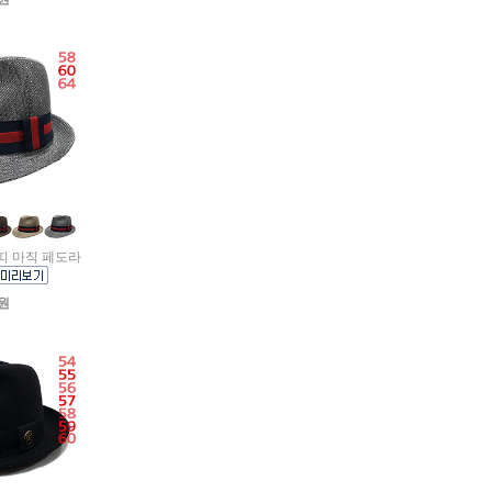
색띠 마직 페도라
0원