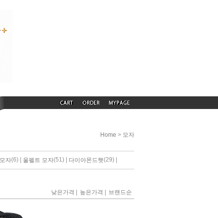
>
Home
모자
(6) |
(51) |
(29) |
 모자
울펠트 모자
다이아몬드햇
|
|
낮은가격
높은가격
브랜드순