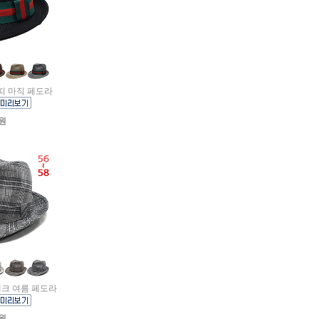
색띠 마직 페도라
0원
렌체크 여름 페도라
0원