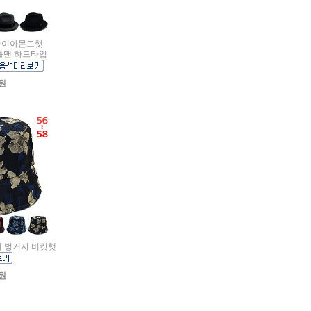
) 다이아몬드햇
틀맨 하드타입
0원
무늬 벙거지 버킷햇
0원