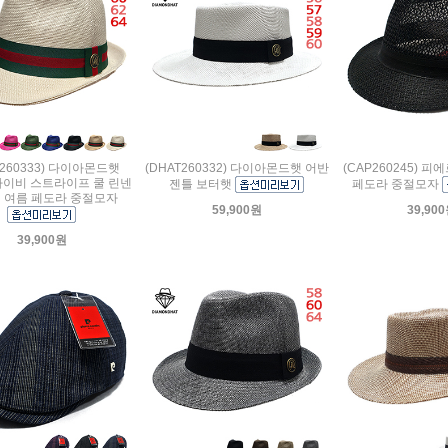
T260333) 다이아몬드햇
(DHAT260332) 다이아몬드햇 어반
(CAP260245) 
아이비 스트라이프 쿨 린넨
젠틀 보터햇
페도라 중절모자
 여름 페도라 중절모자
59,900원
39,90
39,900원