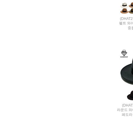
(DHAT
펠트 와이
중
(DHA
라운드 와
페도라