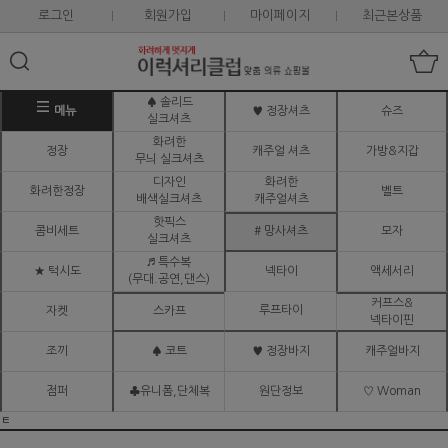
로그인
회원가입
마이페이지
최근본상품
♠ 솔리드
메뉴
♥ 정장셔츠
슈즈
실크셔츠
화려한
정장
캐주얼 셔츠
가방&지갑
무늬 실크셔츠
디자인
화려한
화려한정장
벨트
배색실크셔츠
캐주얼셔츠
핫픽스
콤비세트
# 망사셔츠
모자
실크셔츠
♬ 특수복
★ 턱시도
넥타이
액세서리
(무대.공연,댄스)
커프스&
루프타이
자켓
스카프
넥타이핀
조끼
♠ 코트
♥ 정장바지
캐주얼바지
점퍼
♣유니폼,단체복
원단정보
♡ Woman
ㅌ