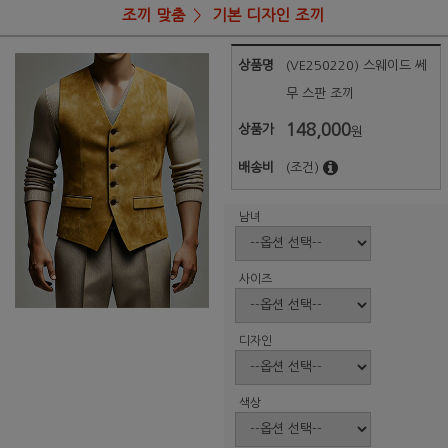
조끼 맞춤
기본 디자인 조끼
상품명
(VE250220) 스웨이드 쎄
무 스판 조끼
148,000
상품가
원
배송비
(조건)
남녀
사이즈
디자인
색상