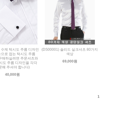
03) 수제 턱시도 주름 디자인
(DS00001) 솔리드 실크셔츠 80가지
손으로 접는 턱시도 주름
색상
구매하실려면 주문셔츠와
69,000원
시도 주름 디자인을 각각
문해 주셔야 합니다)
40,000원
1