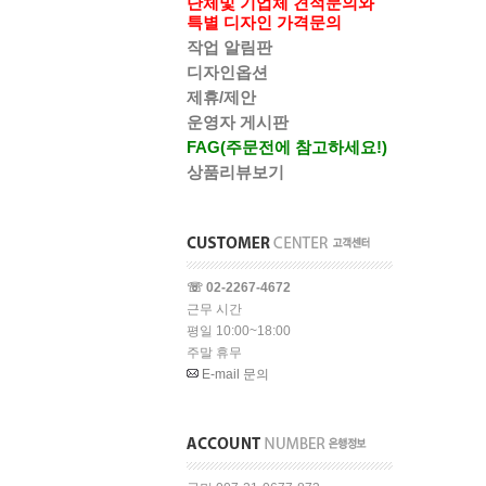
단체및 기업체 견적문의와
특별 디자인 가격문의
작업 알림판
디자인옵션
제휴/제안
운영자 게시판
FAG(주문전에 참고하세요!)
상품리뷰보기
☏ 02-2267-4672
근무 시간
평일 10:00~18:00
주말 휴무
E-mail 문의