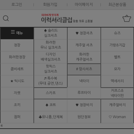
로그인
회원가입
마이페이지
최근본상품
♠ 솔리드
메뉴
♥ 정장셔츠
슈즈
실크셔츠
화려한
정장
캐주얼 셔츠
가방&지갑
무늬 실크셔츠
디자인
화려한
화려한정장
벨트
배색실크셔츠
캐주얼셔츠
핫픽스
콤비세트
# 망사셔츠
모자
실크셔츠
♬ 특수복
★ 턱시도
넥타이
액세서리
(무대.공연,댄스)
커프스&
루프타이
자켓
스카프
넥타이핀
조끼
♠ 코트
♥ 정장바지
캐주얼바지
점퍼
♣유니폼,단체복
원단정보
♡ Woman
ㅌ