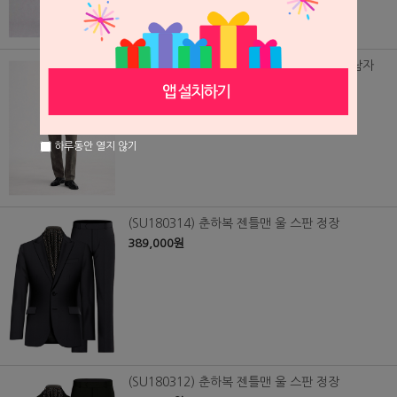
(SU260511) 여름용 오돌토돌 까슬한 원단 남자
정장, 맞춤 수트
348,000원
하루동안 열지 않기
(SU180314) 춘하복 젠틀맨 울 스판 정장
389,000원
(SU180312) 춘하복 젠틀맨 울 스판 정장