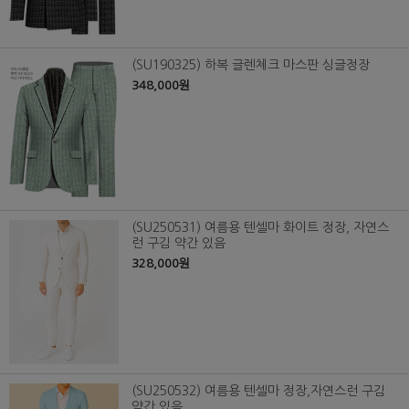
(SU190325) 하복 글렌체크 마스판 싱글정장
348,000원
(SU250531) 여름용 텐셀마 화이트 정장, 자연스
런 구김 약간 있음
328,000원
(SU250532) 여름용 텐셀마 정장,자연스런 구김
약간 있음