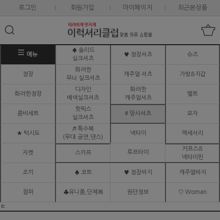
로그인
회원가입
마이페이지
최근본상품
♠ 솔리드
메뉴
♥ 정장셔츠
슈즈
실크셔츠
화려한
정장
캐주얼 셔츠
가방&지갑
무늬 실크셔츠
디자인
화려한
화려한정장
벨트
배색실크셔츠
캐주얼셔츠
핫픽스
콤비세트
# 망사셔츠
모자
실크셔츠
♬ 특수복
★ 턱시도
넥타이
액세서리
(무대.공연,댄스)
커프스&
루프타이
자켓
스카프
넥타이핀
조끼
♠ 코트
♥ 정장바지
캐주얼바지
점퍼
♣유니폼,단체복
원단정보
♡ Woman
ㅌ