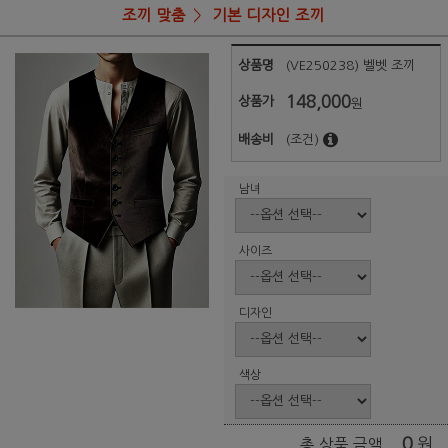
조끼 맞춤
기본 디자인 조끼
상품명
(VE250238) 벨벳 조끼
148,000
상품가
원
배송비
(조건)
남녀
사이즈
디자인
색상
0
원
총 상품 금액