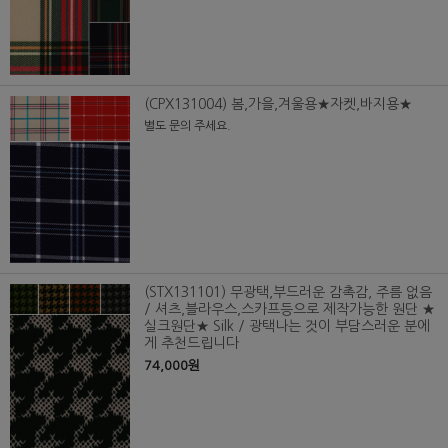
(CPX131004) 봄,가을,겨울용★자켓,바지용★
별도 문의 주세요.
(STX131101) 무광택,부드러운 감촉감, 주름 없음
/ 셔츠,블라우스,스카프등으로 제작가능한 원단 ★
실크원단★ Silk / 광택나는 것이 부담스러운 분에
게 추천드립니다
74,000원