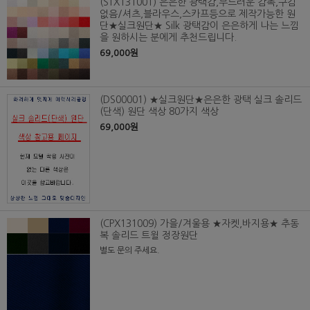
(STX131001) 은은한 광택감,부드러운 감촉,구김
없음/셔츠,블라우스,스카프등으로 제작가능한 원
단★실크원단★ Silk 광택감이 은은하게 나는 느낌
을 원하시는 분에게 추천드립니다.
69,000원
(DS00001) ★실크원단★은은한 광택 실크 솔리드
(단색) 원단 색상 80가지 색상
69,000원
(CPX131009) 가을/겨울용 ★자켓,바지용★ 추동
복 솔리드 트윌 정장원단
별도 문의 주세요.