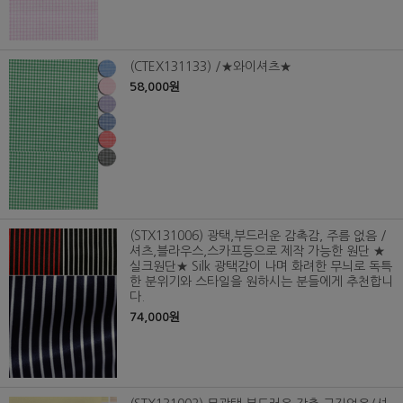
(CTEX131133) /★와이셔츠★
58,000원
(STX131006) 광택,부드러운 감촉감, 주름 없음 /
셔츠,블라우스,스카프등으로 제작 가능한 원단 ★
실크원단★ Silk 광택감이 나며 화려한 무늬로 독특
한 분위기와 스타일을 원하시는 분들에게 추천합니
다.
74,000원