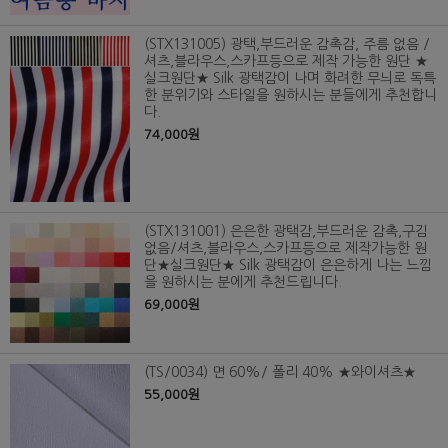
(STX131005) 광택,부드러운 감촉감, 주름 없음 /
셔츠,블라우스,스카프등으로 제작 가능한 원단 ★
실크원단★ Silk 광택감이 나며 화려한 무늬로 독특
한 분위기와 스타일을 원하시는 분들에게 추천합니
다.
74,000원
(STX131001) 은은한 광택감,부드러운 감촉,구김
없음/셔츠,블라우스,스카프등으로 제작가능한 원
단★실크원단★ Silk 광택감이 은은하게 나는 느낌
을 원하시는 분에게 추천드립니다.
69,000원
(TS/0034) 면 60%/ 폴리 40% ★와이셔츠★
55,000원