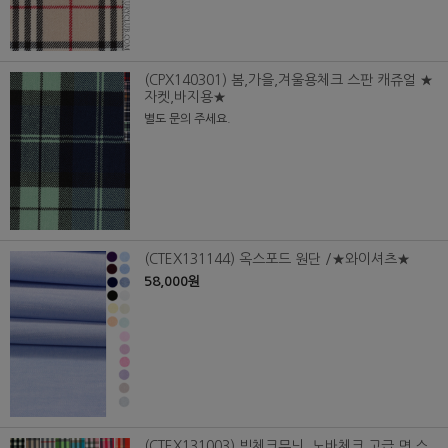
(CPX140301) 봄,가을,겨울용체크 스판 캐쥬얼 ★
자켓,바지용★
별도 문의 주세요.
(CTEX131144) 옥스포드 원단 /★와이셔츠★
58,000원
(CTEX131003) 빅체크무늬_노바체크 고급 면 스