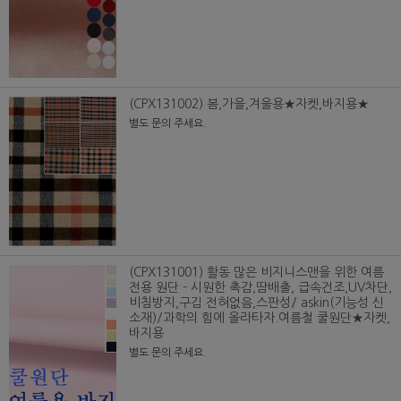
(CPX131002) 봄,가을,겨울용★자켓,바지용★
별도 문의 주세요.
(CPX131001) 활동 많은 비지니스맨을 위한 여름
전용 원단 - 시원한 촉감,땀배출, 급속건조,UV차단,
비침방지,구김 전혀없음,스판성/ askin(기능성 신
소재)/과학의 힘에 올라타자.여름철 쿨원단★자켓,
바지용
별도 문의 주세요.