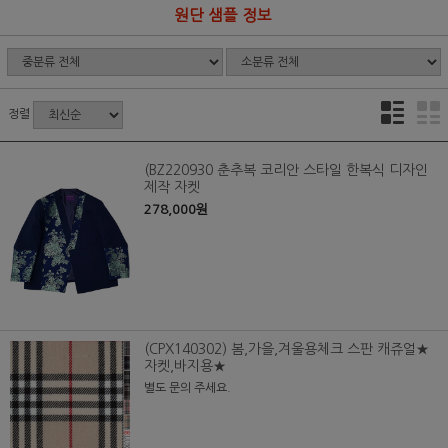
원단 샘플 정보
정렬
(BZ220930 춘추복 코리안 스타일 한복식 디자인
제작 자켓
278,000원
(CPX140302) 봄,가을,겨울용체크 스판 캐쥬얼★
자켓,바지용★
별도 문의 주세요.