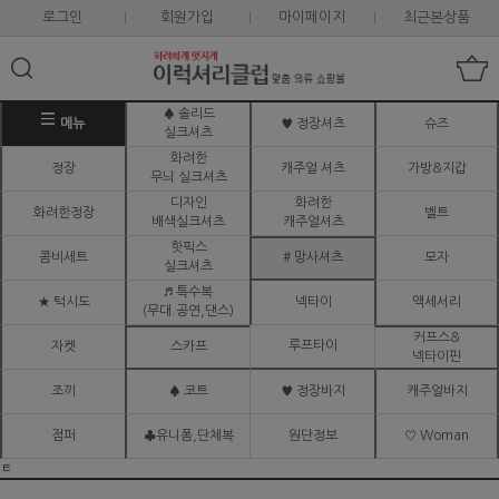
로그인
회원가입
마이페이지
최근본상품
♠ 솔리드
메뉴
♥ 정장셔츠
슈즈
실크셔츠
화려한
정장
캐주얼 셔츠
가방&지갑
무늬 실크셔츠
디자인
화려한
화려한정장
벨트
배색실크셔츠
캐주얼셔츠
핫픽스
콤비세트
# 망사셔츠
모자
실크셔츠
♬ 특수복
★ 턱시도
넥타이
액세서리
(무대.공연,댄스)
커프스&
루프타이
자켓
스카프
넥타이핀
조끼
♠ 코트
♥ 정장바지
캐주얼바지
점퍼
♣유니폼,단체복
원단정보
♡ Woman
ㅌ