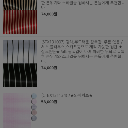
한 분위기와 스타일을 원하시는 분들에게 추천합니
다.
74,000원
(STX131007) 광택,부드러운 감촉감, 주름 없음 /
셔츠,블라우스,스카프등으로 제작 가능한 원단 ★
실크원단★ Silk 광택감이 나며 화려한 무늬로 독특
한 분위기와 스타일을 원하시는 분들에게 추천합니
다.
74,000원
(CTEX131134) /★와이셔츠★
58,000원