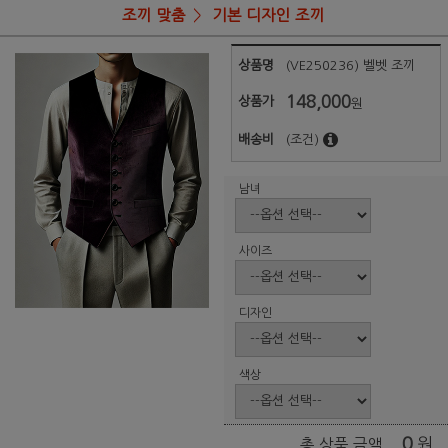
조끼 맞춤
기본 디자인 조끼
상품명
(VE250236) 벨벳 조끼
148,000
상품가
원
배송비
(조건)
남녀
사이즈
디자인
색상
0
원
총 상품 금액