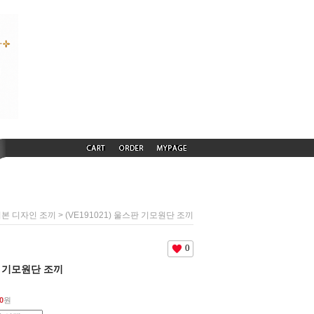
> (VE191021) 울스판 기모원단 조끼
본 디자인 조끼
0
스판 기모원단 조끼
0
원