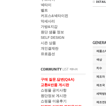
넥타이
벨트
커프스&넥타이핀
악세사리
가방&지갑
원단 샘플 정보
SELF DESIGN
시즌 상품
개인결재란
제품소
유료옵션
색상
치수
제조자
구매 질문.답변(Q&A)
교환&반품 게시판
제조국
쇼핑몰 공지사항
세탁방법
원단정보 게시판
쇼핑몰 이용후기
제조연