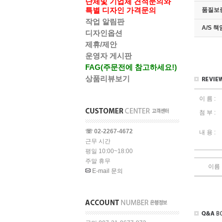
단체및 기업체 견적문의와
특별 디자인 가격문의
품질보
작업 알림판
A/S 
디자인옵션
제휴/제안
운영자 게시판
FAG(주문전에 참고하세요!)
상품리뷰보기
이 름 :
첨 부 :
☏ 02-2267-4672
내 용 :
근무 시간
평일 10:00~18:00
주말 휴무
이름
E-mail 문의