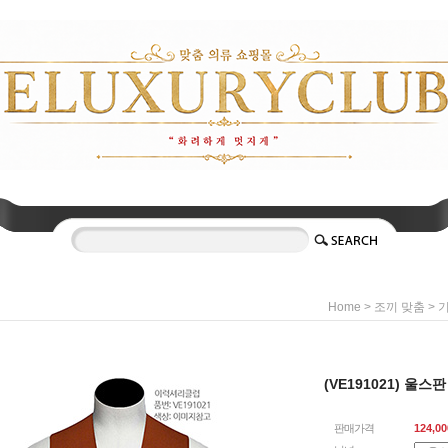
>
>
Home
조끼 맞춤
기
(VE191021) 울
판매가격
124,00