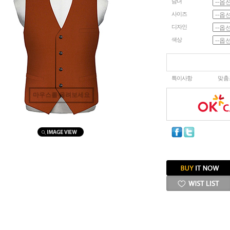
남녀
사이즈
디자인
색상
특이사항
맞춤
마우스를 올려보세요