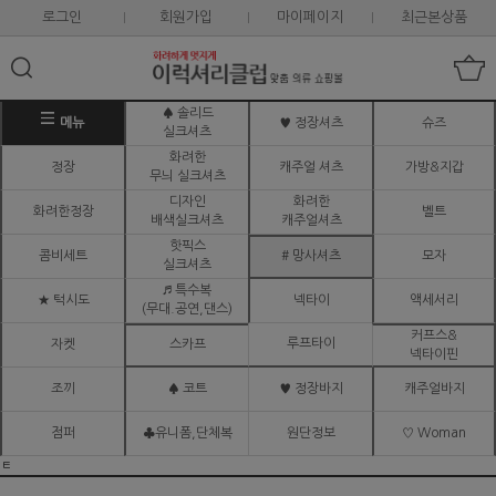
로그인
회원가입
마이페이지
최근본상품
♠ 솔리드
메뉴
♥ 정장셔츠
슈즈
실크셔츠
화려한
정장
캐주얼 셔츠
가방&지갑
무늬 실크셔츠
디자인
화려한
화려한정장
벨트
배색실크셔츠
캐주얼셔츠
핫픽스
콤비세트
# 망사셔츠
모자
실크셔츠
♬ 특수복
★ 턱시도
넥타이
액세서리
(무대.공연,댄스)
커프스&
루프타이
자켓
스카프
넥타이핀
조끼
♠ 코트
♥ 정장바지
캐주얼바지
점퍼
♣유니폼,단체복
원단정보
♡ Woman
ㅌ