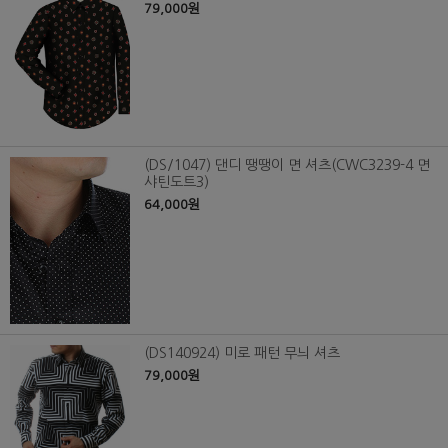
79,000원
(DS/1047) 댄디 땡땡이 면 셔츠(CWC3239-4 면
샤틴도트3)
64,000원
(DS140924) 미로 패턴 무늬 셔츠
79,000원