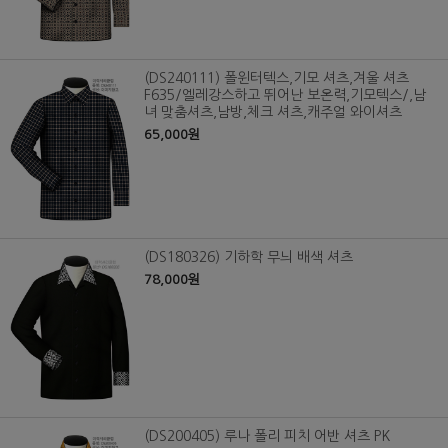
(DS240111) 폴윈터텍스,기모 셔츠,겨울 셔츠
F635/엘레강스하고 뛰어난 보온력,기모텍스/,남
녀 맞춤셔츠,남방,체크 셔츠,캐주얼 와이셔츠
65,000원
(DS180326) 기하학 무늬 배색 셔츠
78,000원
(DS200405) 루나 폴리 피치 어반 셔츠 PK