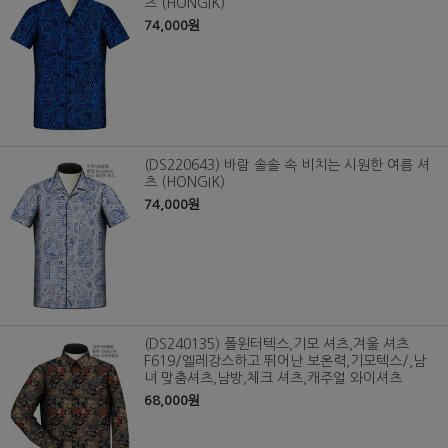
츠 (HONGIK)
74,000원
(DS220643) 바람 솔솔 속 비치는 시원한 여름 셔
츠 (HONGIK)
74,000원
(DS240135) 폴윈터텍스,기모 셔츠,겨울 셔츠
F619/엘레강스하고 뛰어난 보온력,기모텍스/,남
녀 맞춤셔츠,남방,체크 셔츠,캐주얼 와이셔츠
68,000원