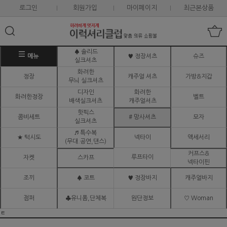
로그인
회원가입
마이페이지
최근본상품
♠ 솔리드
메뉴
♥ 정장셔츠
슈즈
실크셔츠
화려한
정장
캐주얼 셔츠
가방&지갑
무늬 실크셔츠
디자인
화려한
화려한정장
벨트
배색실크셔츠
캐주얼셔츠
핫픽스
콤비세트
# 망사셔츠
모자
실크셔츠
♬ 특수복
★ 턱시도
넥타이
액세서리
(무대.공연,댄스)
커프스&
루프타이
자켓
스카프
넥타이핀
조끼
♠ 코트
♥ 정장바지
캐주얼바지
점퍼
♣유니폼,단체복
원단정보
♡ Woman
ㅌ