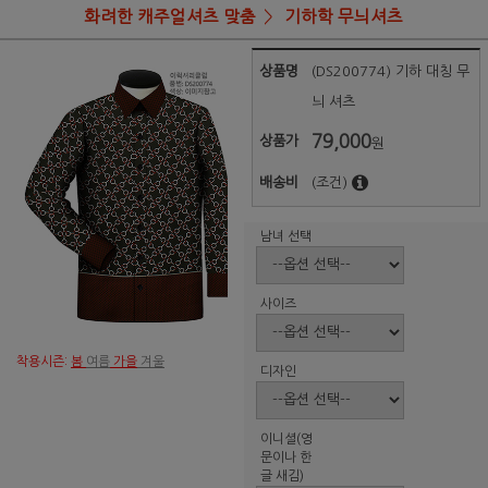
화려한 캐주얼셔츠 맞춤
기하학 무늬셔츠
상품명
(DS200774) 기하 대칭 무
늬 셔츠
79,000
상품가
원
배송비
(조건)
남녀 선택
사이즈
착용시즌:
봄
여름
가을
겨울
디자인
이니셜(영
문이나 한
글 새김)