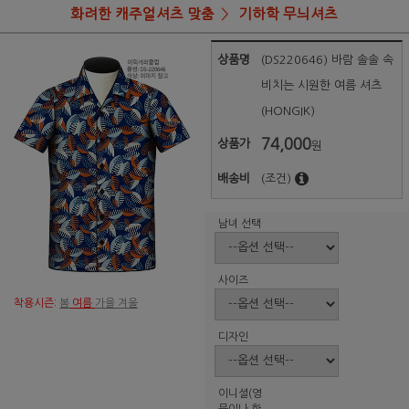
화려한 캐주얼셔츠 맞춤
기하학 무늬셔츠
상품명
(DS220646) 바람 솔솔 속
비치는 시원한 여름 셔츠
(HONGIK)
74,000
상품가
원
배송비
(조건)
남녀 선택
사이즈
착용시즌:
봄
여름
가을 겨울
디자인
이니셜(영
문이나 한