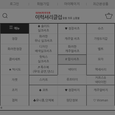
로그인
회원가입
마이페이지
최근본상품
♠ 솔리드
메뉴
♥ 정장셔츠
슈즈
실크셔츠
화려한
정장
캐주얼 셔츠
가방&지갑
무늬 실크셔츠
디자인
화려한
화려한정장
벨트
배색실크셔츠
캐주얼셔츠
핫픽스
콤비세트
# 망사셔츠
모자
실크셔츠
♬ 특수복
★ 턱시도
넥타이
액세서리
(무대.공연,댄스)
커프스&
루프타이
자켓
스카프
넥타이핀
조끼
♠ 코트
♥ 정장바지
캐주얼바지
점퍼
♣유니폼,단체복
원단정보
♡ Woman
ㅌ