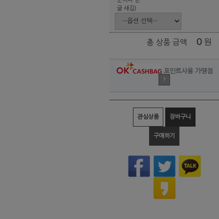
글 새김)
0
원
총 상품 금액
포인트사용 가맹점
?
관심상품
장바구니
구매하기