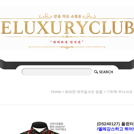
>
>
Home
화려한 캐주얼셔츠 맞춤
기하학 무늬셔츠
(DS240127) 폴
/엘레강스하고 뛰어