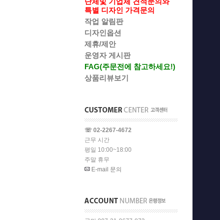
단체및 기업체 견적문의와
특별 디자인 가격문의
작업 알림판
디자인옵션
제휴/제안
운영자 게시판
FAG(주문전에 참고하세요!)
상품리뷰보기
☏ 02-2267-4672
근무 시간
평일 10:00~18:00
주말 휴무
E-mail 문의