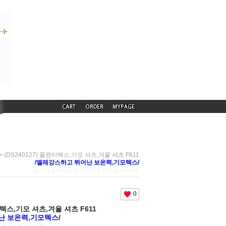
> (DS240127) 폴윈터텍스,기모 셔츠,겨울 셔츠 F611
/엘레강스하고 뛰어난 보온력,기모텍스/
,남녀 맞춤셔츠,남방,체크 셔츠,캐주얼 와이셔츠
0
윈터텍스,기모 셔츠,겨울 셔츠 F611
난 보온력,기모텍스/