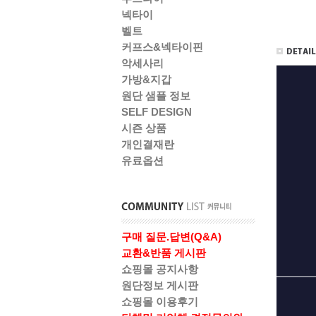
넥타이
벨트
커프스&넥타이핀
악세사리
가방&지갑
원단 샘플 정보
SELF DESIGN
시즌 상품
개인결재란
유료옵션
구매 질문.답변(Q&A)
교환&반품 게시판
쇼핑몰 공지사항
원단정보 게시판
쇼핑몰 이용후기