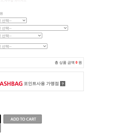
셔츠,캐주얼 와이셔츠
원
총 상품 금액
0
원
포인트사용 가맹점
?