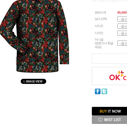
,남녀 맞춤셔츠,남방,체크 
판매가격
65,000
남녀 선택
사이즈
디자인
이니셜
(영문이나 한글
새김)
마우스를 올려보세요