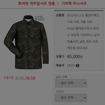
화려한 캐주얼셔츠 맞춤
기하학 무늬셔츠
상품명
(DS240123) 폴윈터텍스,
기모 셔츠,겨울 셔츠
F606/엘레강스하고 뛰어
난 보온력,기모텍스/,남녀
맞춤셔츠,남방,체크 셔츠,
캐주얼 와이셔츠
65,000
상품가
원
배송비
(조건)
남녀 선택
착용시즌:
봄 여름
가을 겨울
사이즈