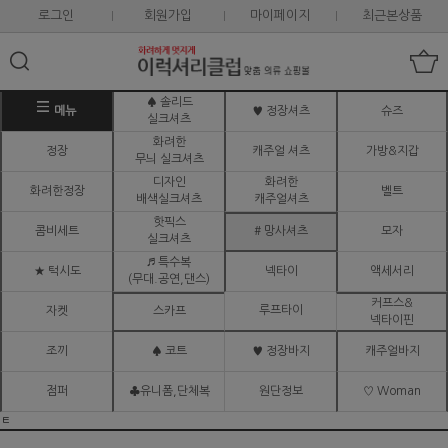
로그인
회원가입
마이페이지
최근본상품
♠ 솔리드
메뉴
♥ 정장셔츠
슈즈
실크셔츠
화려한
정장
캐주얼 셔츠
가방&지갑
무늬 실크셔츠
디자인
화려한
화려한정장
벨트
배색실크셔츠
캐주얼셔츠
핫픽스
콤비세트
# 망사셔츠
모자
실크셔츠
♬ 특수복
★ 턱시도
넥타이
액세서리
(무대.공연,댄스)
커프스&
루프타이
자켓
스카프
넥타이핀
조끼
♠ 코트
♥ 정장바지
캐주얼바지
점퍼
♣유니폼,단체복
원단정보
♡ Woman
ㅌ