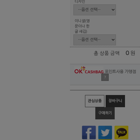
디자인
이니셜(영
문이나 한
글 새김)
0
원
총 상품 금액
포인트사용 가맹점
?
관심상품
장바구니
구매하기