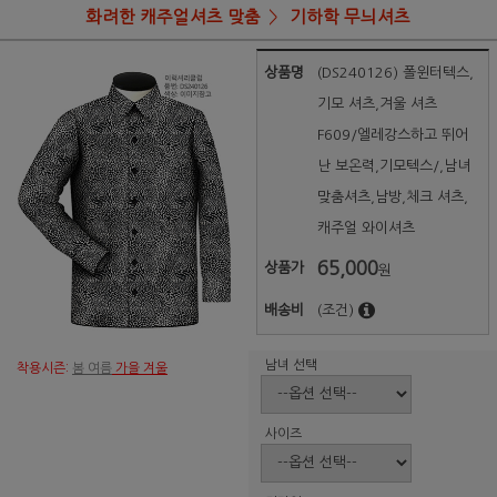
화려한 캐주얼셔츠 맞춤
기하학 무늬셔츠
상품명
(DS240126) 폴윈터텍스,
기모 셔츠,겨울 셔츠
F609/엘레강스하고 뛰어
난 보온력,기모텍스/,남녀
맞춤셔츠,남방,체크 셔츠,
캐주얼 와이셔츠
65,000
상품가
원
배송비
(조건)
남녀 선택
착용시즌:
봄 여름
가을 겨울
사이즈