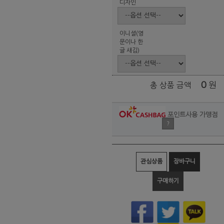
디자인
이니셜(영
문이나 한
글 새김)
0
원
총 상품 금액
포인트사용 가맹점
?
관심상품
장바구니
구매하기