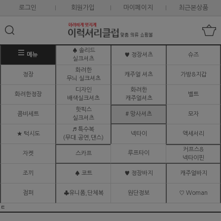
로그인
회원가입
마이페이지
최근본상품
♠ 솔리드
메뉴
♥ 정장셔츠
슈즈
실크셔츠
화려한
정장
캐주얼 셔츠
가방&지갑
무늬 실크셔츠
디자인
화려한
화려한정장
벨트
배색실크셔츠
캐주얼셔츠
핫픽스
콤비세트
# 망사셔츠
모자
실크셔츠
♬ 특수복
★ 턱시도
넥타이
액세서리
(무대.공연,댄스)
커프스&
루프타이
자켓
스카프
넥타이핀
조끼
♠ 코트
♥ 정장바지
캐주얼바지
점퍼
♣유니폼,단체복
원단정보
♡ Woman
ㅌ