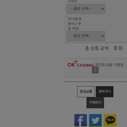
디자인
이니셜(영
문이나 한
글 새김)
0
원
총 상품 금액
포인트사용 가맹점
?
관심상품
장바구니
구매하기