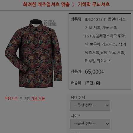
화려한 캐주얼셔츠 맞춤
기하학 무늬셔츠
상품명
(DS240134) 폴윈터텍스,
기모 셔츠,겨울 셔츠
F618/엘레강스하고 뛰어
난 보온력,기모텍스/,남녀
맞춤셔츠,남방,체크 셔츠,
캐주얼 와이셔츠
65,000
상품가
원
배송비
(조건)
남녀 선택
착용시즌:
봄 여름
가을 겨울
사이즈