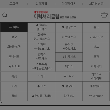
로그인
회원가입
마이페이지
최근본상품
♠ 솔리드
메뉴
♥ 정장셔츠
슈즈
실크셔츠
화려한
정장
캐주얼 셔츠
가방&지갑
무늬 실크셔츠
디자인
화려한
화려한정장
벨트
배색실크셔츠
캐주얼셔츠
핫픽스
콤비세트
# 망사셔츠
모자
실크셔츠
♬ 특수복
★ 턱시도
넥타이
액세서리
(무대.공연,댄스)
커프스&
루프타이
자켓
스카프
넥타이핀
조끼
♠ 코트
♥ 정장바지
캐주얼바지
점퍼
♣유니폼,단체복
원단정보
♡ Woman
ㅌ