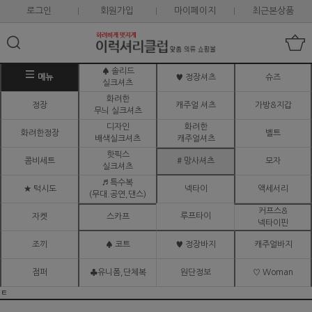
로그인
회원가입
마이페이지
최근본상품
♠ 솔리드
메뉴
♥ 정장셔츠
슈즈
실크셔츠
화려한
정장
캐주얼 셔츠
가방&지갑
무늬 실크셔츠
디자인
화려한
화려한정장
벨트
배색실크셔츠
캐주얼셔츠
핫픽스
콤비세트
# 망사셔츠
모자
실크셔츠
♬ 특수복
★ 턱시도
넥타이
액세서리
(무대.공연,댄스)
커프스&
루프타이
자켓
스카프
넥타이핀
조끼
♠ 코트
♥ 정장바지
캐주얼바지
점퍼
♣유니폼,단체복
원단정보
♡ Woman
ㅌ