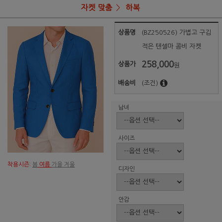
자켓 맞춤
하복
상품명
(BZ250526) 가볍고 구김
적은 텐셀마 콤비 자켓
258,000
상품가
원
배송비
(조건)
남녀
사이즈
착용시즌:
봄
여름
가을 겨울
디자인
안감