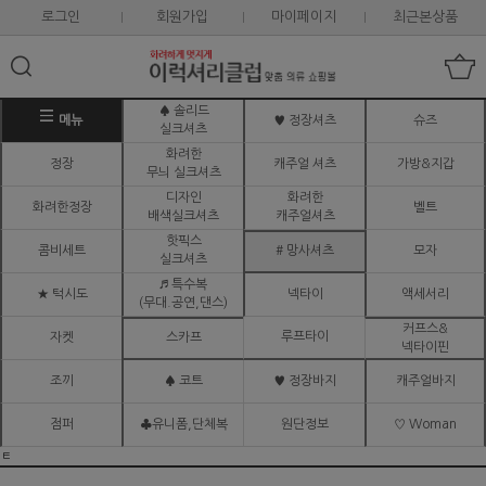
로그인
회원가입
마이페이지
최근본상품
♠ 솔리드
메뉴
♥ 정장셔츠
슈즈
실크셔츠
화려한
정장
캐주얼 셔츠
가방&지갑
무늬 실크셔츠
디자인
화려한
화려한정장
벨트
배색실크셔츠
캐주얼셔츠
핫픽스
콤비세트
# 망사셔츠
모자
실크셔츠
♬ 특수복
★ 턱시도
넥타이
액세서리
(무대.공연,댄스)
커프스&
루프타이
자켓
스카프
넥타이핀
조끼
♠ 코트
♥ 정장바지
캐주얼바지
점퍼
♣유니폼,단체복
원단정보
♡ Woman
ㅌ