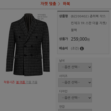
자켓 맞춤
하복
상품명
(BZ200402) 춘하복 삭스
킨체크 TR 스판 더블 자켓/
블랙
259,000
상품가
원
배송비
(조건)
남녀
사이즈
착용시즌:
봄 여름
가을 겨울
디자인
안감