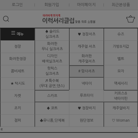
로그인
회원가입
마이페이지
최근본상품
♠ 솔리드
메뉴
♥ 정장셔츠
슈즈
실크셔츠
화려한
정장
캐주얼 셔츠
가방&지갑
무늬 실크셔츠
디자인
화려한
화려한정장
벨트
배색실크셔츠
캐주얼셔츠
핫픽스
콤비세트
# 망사셔츠
모자
실크셔츠
♬ 특수복
★ 턱시도
넥타이
액세서리
(무대.공연,댄스)
커프스&
루프타이
자켓
스카프
넥타이핀
조끼
♠ 코트
♥ 정장바지
캐주얼바지
점퍼
♣유니폼,단체복
원단정보
♡ Woman
ㅌ