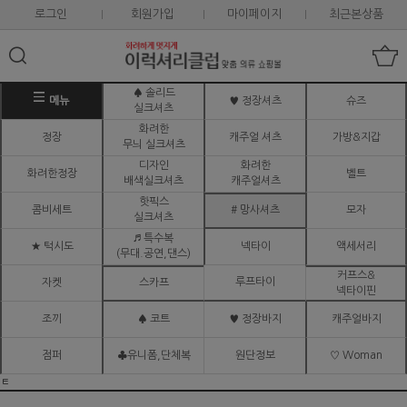
로그인
회원가입
마이페이지
최근본상품
♠ 솔리드
메뉴
♥ 정장셔츠
슈즈
실크셔츠
화려한
정장
캐주얼 셔츠
가방&지갑
무늬 실크셔츠
디자인
화려한
화려한정장
벨트
배색실크셔츠
캐주얼셔츠
핫픽스
콤비세트
# 망사셔츠
모자
실크셔츠
♬ 특수복
★ 턱시도
넥타이
액세서리
(무대.공연,댄스)
커프스&
루프타이
자켓
스카프
넥타이핀
조끼
♠ 코트
♥ 정장바지
캐주얼바지
점퍼
♣유니폼,단체복
원단정보
♡ Woman
ㅌ