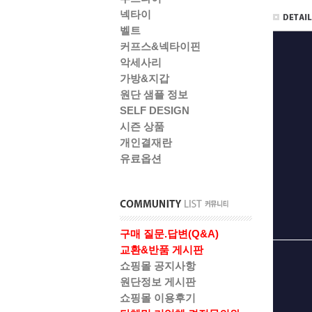
넥타이
벨트
커프스&넥타이핀
악세사리
가방&지갑
원단 샘플 정보
SELF DESIGN
시즌 상품
개인결재란
유료옵션
구매 질문.답변(Q&A)
교환&반품 게시판
쇼핑몰 공지사항
원단정보 게시판
쇼핑몰 이용후기