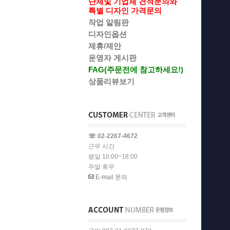
단체및 기업체 견적문의와
특별 디자인 가격문의
작업 알림판
디자인옵션
제휴/제안
운영자 게시판
FAG(주문전에 참고하세요!)
상품리뷰보기
☏ 02-2267-4672
근무 시간
평일 10:00~18:00
주말 휴무
E-mail 문의