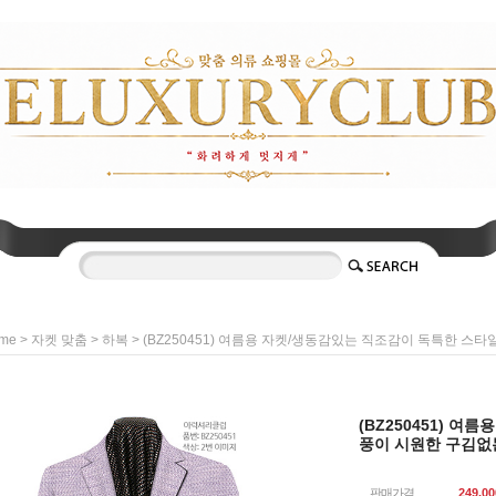
>
>
> (BZ250451) 여름용 자켓/생동감있는 직조감이 독특한 스타일
me
자켓 맞춤
하복
(BZ250451) 
풍이 시원한 구김없는 
판매가격
249,00