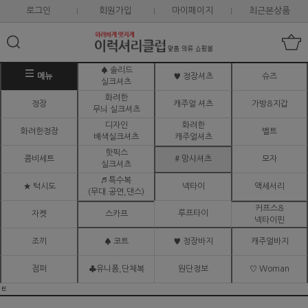
로그인
회원가입
마이페이지
최근본상품
♠ 솔리드
메뉴
♥ 정장셔츠
슈즈
실크셔츠
화려한
정장
캐주얼 셔츠
가방&지갑
무늬 실크셔츠
디자인
화려한
화려한정장
벨트
배색실크셔츠
캐주얼셔츠
핫픽스
콤비세트
# 망사셔츠
모자
실크셔츠
♬ 특수복
★ 턱시도
넥타이
액세서리
(무대.공연,댄스)
커프스&
루프타이
자켓
스카프
넥타이핀
조끼
♠ 코트
♥ 정장바지
캐주얼바지
점퍼
♣유니폼,단체복
원단정보
♡ Woman
ㅌ