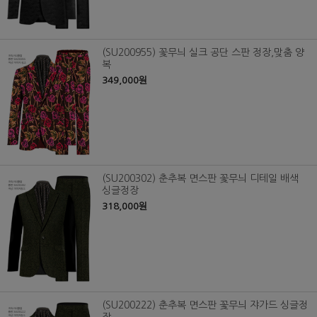
(SU200955) 꽃무늬 실크 공단 스판 정장,맞춤 양
복
349,000원
(SU200302) 춘추복 면스판 꽃무늬 디테일 배색
싱글정장
318,000원
(SU200222) 춘추복 면스판 꽃무늬 쟈가드 싱글정