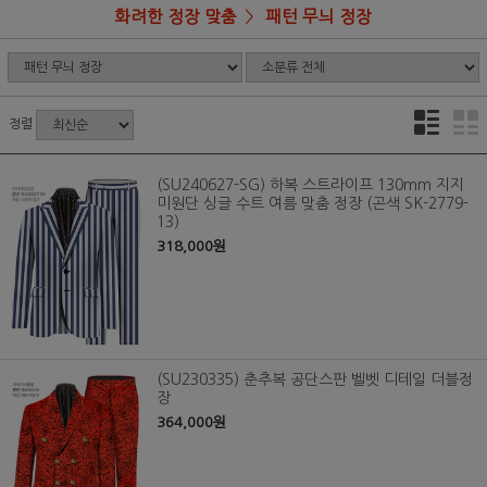
화려한 정장 맞춤
패턴 무늬 정장
정렬
(SU240627-SG) 하복 스트라이프 130mm 지지
미원단 싱글 수트 여름 맞춤 정장 (곤색 SK-2779-
13)
318,000원
(SU230335) 춘추복 공단스판 벨벳 디테일 더블정
장
364,000원