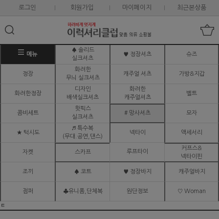
로그인
회원가입
마이페이지
최근본상품
♠ 솔리드
메뉴
♥ 정장셔츠
슈즈
실크셔츠
화려한
정장
캐주얼 셔츠
가방&지갑
무늬 실크셔츠
디자인
화려한
화려한정장
벨트
배색실크셔츠
캐주얼셔츠
핫픽스
콤비세트
# 망사셔츠
모자
실크셔츠
♬ 특수복
★ 턱시도
넥타이
액세서리
(무대.공연,댄스)
커프스&
루프타이
자켓
스카프
넥타이핀
조끼
♠ 코트
♥ 정장바지
캐주얼바지
점퍼
♣유니폼,단체복
원단정보
♡ Woman
ㅌ