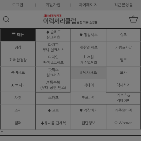
로그인
회원가입
마이페이지
최근본상품
♠ 솔리드
메뉴
♥ 정장셔츠
슈즈
실크셔츠
화려한
정장
캐주얼 셔츠
가방&지갑
무늬 실크셔츠
디자인
화려한
화려한정장
벨트
배색실크셔츠
캐주얼셔츠
핫픽스
콤비세트
# 망사셔츠
모자
실크셔츠
♬ 특수복
★ 턱시도
넥타이
액세서리
(무대.공연,댄스)
커프스&
루프타이
자켓
스카프
넥타이핀
조끼
♠ 코트
♥ 정장바지
캐주얼바지
점퍼
♣유니폼,단체복
원단정보
♡ Woman
ㅌ