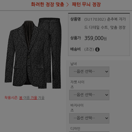
화려한 정장 맞춤
패턴 무늬 정장
상품명
(SU170302) 춘추복 쟈가
드 디테일 수트, 맞춤 정장
359,000
상품가
원
배송비
(조건)
남녀
자켓 사이
즈
착용시즌:
봄
여름
가을
겨울
바지사이
즈
디자인