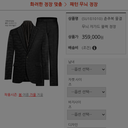
화려한 정장 맞춤
패턴 무늬 정장
상품명
(SU181010) 춘추복 물결
무늬 쟈가드 블랙 정장
359,000
상품가
원
배송비
(조건)
남녀
자켓 사이
즈
착용시즌:
봄
여름
가을
겨울
바지사이
즈
디자인