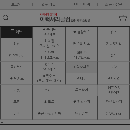
로그인
회원가입
마이페이지
최근본상품
♠ 솔리드
메뉴
♥ 정장셔츠
슈즈
실크셔츠
화려한
정장
캐주얼 셔츠
가방&지갑
무늬 실크셔츠
디자인
화려한
화려한정장
벨트
배색실크셔츠
캐주얼셔츠
핫픽스
콤비세트
# 망사셔츠
모자
실크셔츠
♬ 특수복
★ 턱시도
넥타이
액세서리
(무대.공연,댄스)
커프스&
루프타이
자켓
스카프
넥타이핀
조끼
♠ 코트
♥ 정장바지
캐주얼바지
점퍼
♣유니폼,단체복
원단정보
♡ Woman
ㅌ