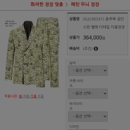
화려한 정장 맞춤
패턴 무늬 정장
상품명
(SU230331) 춘추복 공단
스판 벨벳 디테일 더블정장
364,000
상품가
원
배송비
(조건)
남녀
자켓 사이
즈
착용시즌:
봄
여름
가을
겨울
바지사이
즈
디자인