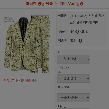
화려한 정장 맞춤
패턴 무늬 정장
상품명
(SU190402) 춘추복 공단
스판 벨벳 디테일 정장
348,000
상품가
원
배송비
(조건)
남녀
자켓 사이
즈
착용시즌:
봄
여름
가을
겨울
바지사이
즈
디자인