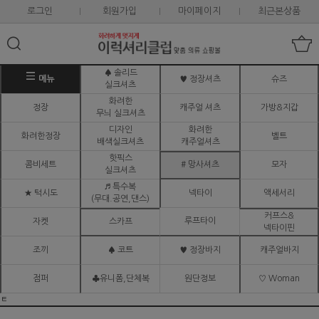
로그인
회원가입
마이페이지
최근본상품
♠ 솔리드
메뉴
♥ 정장셔츠
슈즈
실크셔츠
화려한
정장
캐주얼 셔츠
가방&지갑
무늬 실크셔츠
디자인
화려한
화려한정장
벨트
배색실크셔츠
캐주얼셔츠
핫픽스
콤비세트
# 망사셔츠
모자
실크셔츠
♬ 특수복
★ 턱시도
넥타이
액세서리
(무대.공연,댄스)
커프스&
루프타이
자켓
스카프
넥타이핀
조끼
♠ 코트
♥ 정장바지
캐주얼바지
점퍼
♣유니폼,단체복
원단정보
♡ Woman
ㅌ