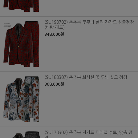
(SU190702) 춘추복 꽃무늬 폴리 쟈가드 싱글정장
(바탕 레드)
348,000원
(SU180307) 춘추복 화사한 꽃 무늬 실크 정장
368,000원
(SU170302) 춘추복 쟈가드 디테일 수트, 맞춤 정
장