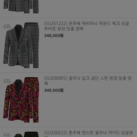
(SU201222) 춘추복 제비무늬 하운드 체크 싱글
투버튼 정장,맞춤 양복
348,000원
(SU200955) 꽃무늬 실크 공단 스판 정장,맞춤 양
복
349,000원
(SU200222) 춘추복 면스판 꽃무늬 쟈가드 싱글정