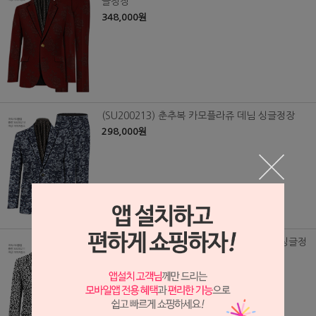
글정장
348,000원
(SU200213) 춘추복 카모플라쥬 데님 싱글정장
298,000원
(SU200211) 춘추복 메탈 호피무늬 쟈가드 싱글정
장
418,000원