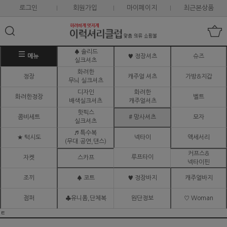
로그인
회원가입
마이페이지
최근본상품
♠ 솔리드
메뉴
♥ 정장셔츠
슈즈
실크셔츠
화려한
정장
캐주얼 셔츠
가방&지갑
무늬 실크셔츠
디자인
화려한
화려한정장
벨트
배색실크셔츠
캐주얼셔츠
핫픽스
콤비세트
# 망사셔츠
모자
실크셔츠
♬ 특수복
★ 턱시도
넥타이
액세서리
(무대.공연,댄스)
커프스&
루프타이
자켓
스카프
넥타이핀
조끼
♠ 코트
♥ 정장바지
캐주얼바지
점퍼
♣유니폼,단체복
원단정보
♡ Woman
ㅌ