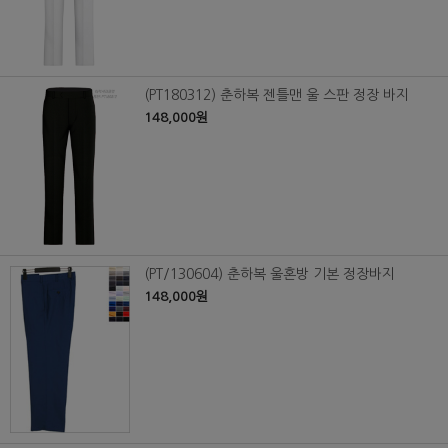
(PT180312) 춘하복 젠틀맨 울 스판 정장 바지
148,000원
(PT/130604) 춘하복 울혼방 기본 정장바지
148,000원