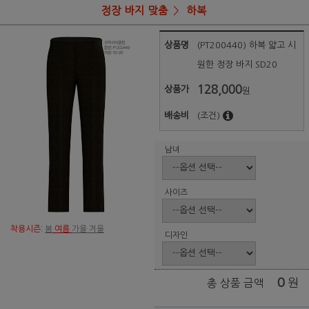
정장 바지 맞춤
하복
상품명
(PT200440) 하복 얇고 시
원한 정장 바지 SD20
128,000
상품가
원
배송비
(조건)
남녀
사이즈
착용시즌:
봄
여름
가을 겨울
디자인
0
원
총 상품 금액