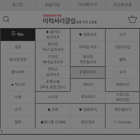
로그인
회원가입
마이페이지
최근본상품
♠ 솔리드
메뉴
♥ 정장셔츠
슈즈
실크셔츠
화려한
정장
캐주얼 셔츠
가방&지갑
무늬 실크셔츠
디자인
화려한
화려한정장
벨트
배색실크셔츠
캐주얼셔츠
핫픽스
콤비세트
# 망사셔츠
모자
실크셔츠
♬ 특수복
★ 턱시도
넥타이
액세서리
(무대.공연,댄스)
커프스&
루프타이
자켓
스카프
넥타이핀
조끼
♠ 코트
♥ 정장바지
캐주얼바지
점퍼
♣유니폼,단체복
원단정보
♡ Woman
ㅌ