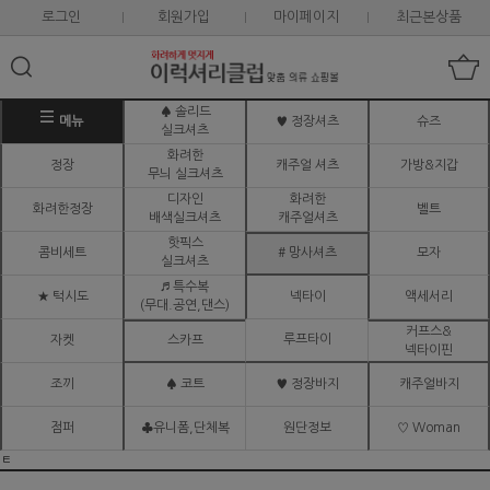
로그인
회원가입
마이페이지
최근본상품
♠ 솔리드
메뉴
♥ 정장셔츠
슈즈
실크셔츠
화려한
정장
캐주얼 셔츠
가방&지갑
무늬 실크셔츠
디자인
화려한
화려한정장
벨트
배색실크셔츠
캐주얼셔츠
핫픽스
콤비세트
# 망사셔츠
모자
실크셔츠
♬ 특수복
★ 턱시도
넥타이
액세서리
(무대.공연,댄스)
커프스&
루프타이
자켓
스카프
넥타이핀
조끼
♠ 코트
♥ 정장바지
캐주얼바지
점퍼
♣유니폼,단체복
원단정보
♡ Woman
ㅌ