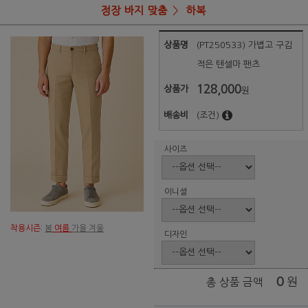
정장 바지 맞춤
하복
상품명
(PT250533) 가볍고 구김
적은 텐셀마 팬츠
128,000
상품가
원
배송비
(조건)
사이즈
이니셜
착용시즌:
봄
여름
가을 겨울
디자인
0
원
총 상품 금액