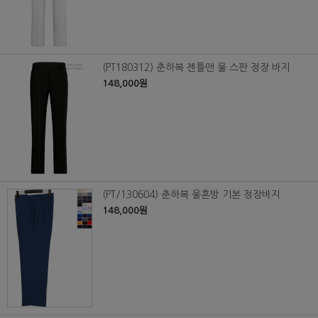
(PT180312) 춘하복 젠틀맨 울 스판 정장 바지
148,000원
(PT/130604) 춘하복 울혼방 기본 정장바지
148,000원