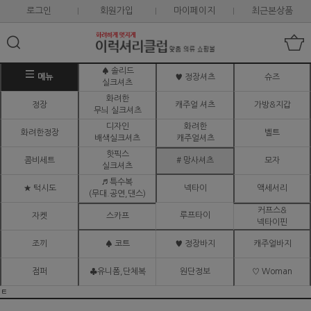
로그인
회원가입
마이페이지
최근본상품
♠ 솔리드
메뉴
♥ 정장셔츠
슈즈
실크셔츠
화려한
정장
캐주얼 셔츠
가방&지갑
무늬 실크셔츠
디자인
화려한
화려한정장
벨트
배색실크셔츠
캐주얼셔츠
핫픽스
콤비세트
# 망사셔츠
모자
실크셔츠
♬ 특수복
★ 턱시도
넥타이
액세서리
(무대.공연,댄스)
커프스&
루프타이
자켓
스카프
넥타이핀
조끼
♠ 코트
♥ 정장바지
캐주얼바지
점퍼
♣유니폼,단체복
원단정보
♡ Woman
ㅌ