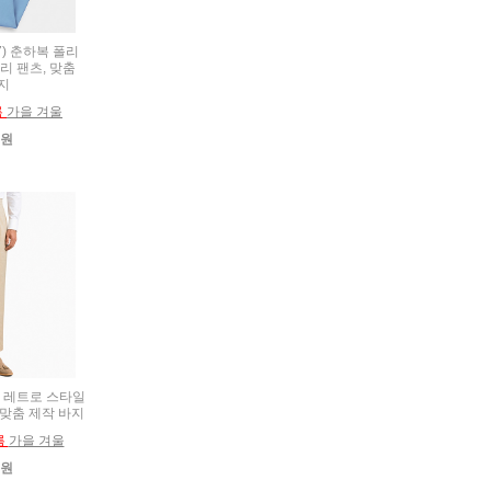
27) 춘하복 폴리
리 팬츠, 맞춤
지
름
가을 겨울
0원
6) 레트로 스타일
 맞춤 제작 바지
름
가을 겨울
0원