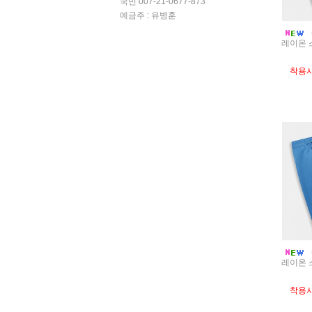
국민 007-21-0677-873
예금주 : 유병훈
레이온 
착용
레이온 
착용