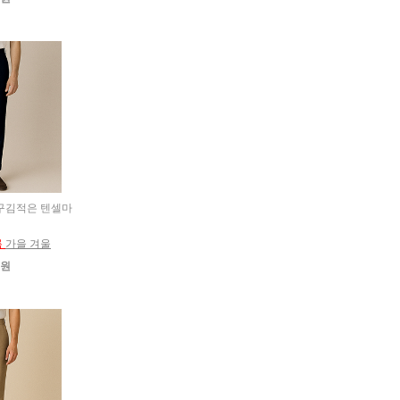
고 구김적은 텐셀마
름
가을 겨울
0원