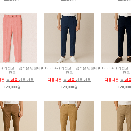
543) 가볍고 구김적은 텐셀마
(PT250542) 가볍고 구김적은 텐셀마
(PT250541) 가볍
팬츠
팬츠
팬츠
시즌:
봄
여름
가을 겨울
착용시즌:
봄
여름
가을 겨울
착용시즌:
봄
여
128,000원
128,000원
128,00