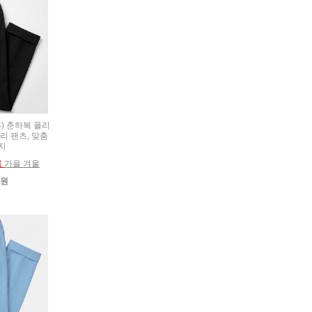
24) 춘하복 폴리
리 팬츠, 맞춤
지
름
가을 겨울
0원