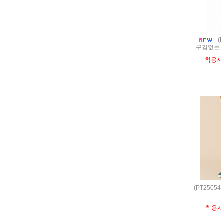
(
구김없는 
착용시
(PT250
착용