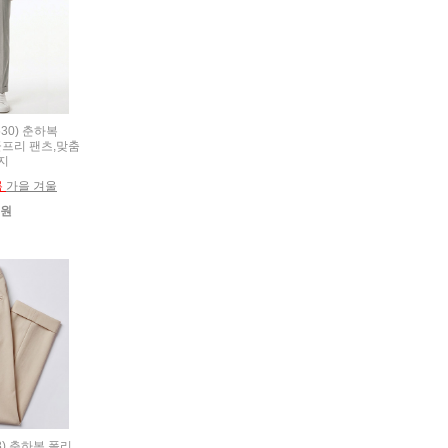
530) 춘하복
프리 팬츠,맞춤
지
름
가을 겨울
0원
18) 춘하복 폴리