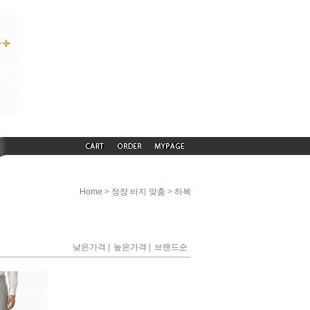
>
>
Home
정장 바지 맞춤
하복
|
|
낮은가격
높은가격
브랜드순