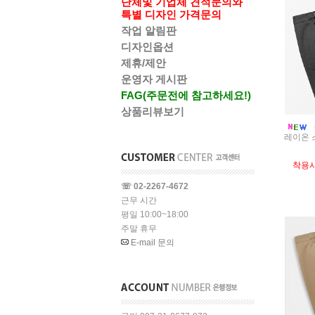
단체및 기업체 견적문의와
특별 디자인 가격문의
작업 알림판
디자인옵션
제휴/제안
운영자 게시판
FAG(주문전에 참고하세요!)
상품리뷰보기
레이온 
착용
☏ 02-2267-4672
근무 시간
평일 10:00~18:00
주말 휴무
E-mail 문의