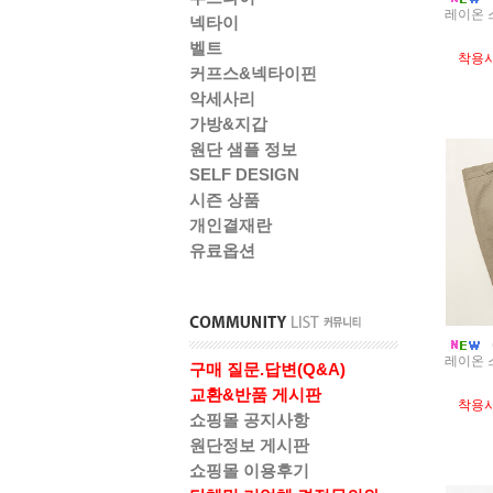
레이온 
넥타이
벨트
착용
커프스&넥타이핀
악세사리
가방&지갑
원단 샘플 정보
SELF DESIGN
시즌 상품
개인결재란
유료옵션
레이온 
구매 질문.답변(Q&A)
교환&반품 게시판
착용
쇼핑몰 공지사항
원단정보 게시판
쇼핑몰 이용후기