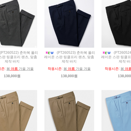
(PT260522) 춘하복 폴리
(PT260523) 춘하복 폴리
(PT2605
스판 링클프리 팬츠, 맞춤
레이온 스판 링클프리 팬츠, 맞춤
레이온 스판 링클프
제작 바지
제작 바지
제작 바
시즌:
봄
여름
가을 겨울
착용시즌:
봄
여름
가을 겨울
착용시즌:
봄
여
138,000원
138,000원
138,00