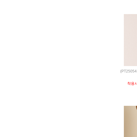
(PT250
착용