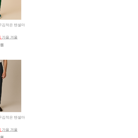
고 구김적은 텐셀마
름
가을 겨울
0원
고 구김적은 텐셀마
름
가을 겨울
0원