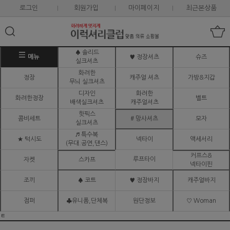
로그인
회원가입
마이페이지
최근본상품
♠ 솔리드
메뉴
♥ 정장셔츠
슈즈
실크셔츠
화려한
정장
캐주얼 셔츠
가방&지갑
무늬 실크셔츠
디자인
화려한
화려한정장
벨트
배색실크셔츠
캐주얼셔츠
핫픽스
콤비세트
# 망사셔츠
모자
실크셔츠
♬ 특수복
★ 턱시도
넥타이
액세서리
(무대.공연,댄스)
커프스&
루프타이
자켓
스카프
넥타이핀
조끼
♠ 코트
♥ 정장바지
캐주얼바지
점퍼
♣유니폼,단체복
원단정보
♡ Woman
ㅌ