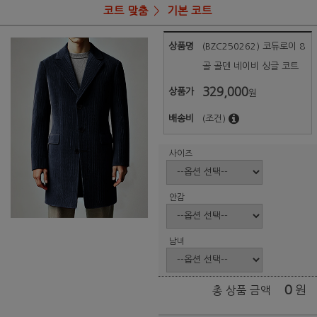
코트 맞춤
기본 코트
상품명
(BZC250262) 코듀로이 8
골 골덴 네이비 싱글 코트
329,000
상품가
원
배송비
(조건)
사이즈
안감
남녀
0
원
총 상품 금액