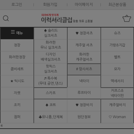
로그인
회원가입
마이페이지
최근본상품
♠ 솔리드
메뉴
♥ 정장셔츠
슈즈
실크셔츠
화려한
정장
캐주얼 셔츠
가방&지갑
무늬 실크셔츠
디자인
화려한
화려한정장
벨트
배색실크셔츠
캐주얼셔츠
핫픽스
콤비세트
# 망사셔츠
모자
실크셔츠
♬ 특수복
★ 턱시도
넥타이
액세서리
(무대.공연,댄스)
커프스&
루프타이
자켓
스카프
넥타이핀
조끼
♠ 코트
♥ 정장바지
캐주얼바지
점퍼
♣유니폼,단체복
원단정보
♡ Woman
ㅌ