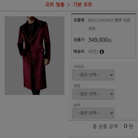
코트 맞춤
기본 코트
상품명
(BZC250208) 벨벳 싱글
코트
349,000
상품가
원
배송비
(조건)
사이즈
안감
남녀
0
원
총 상품 금액