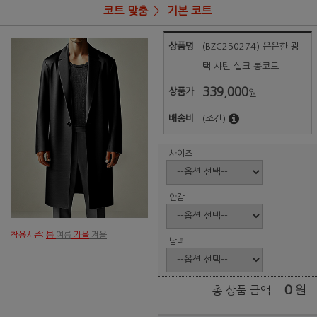
코트 맞춤
기본 코트
상품명
(BZC250274) 은은한 광
택 샤틴 실크 롱코트
339,000
상품가
원
배송비
(조건)
사이즈
안감
착용시즌:
봄
여름
가을
겨울
남녀
0
원
총 상품 금액