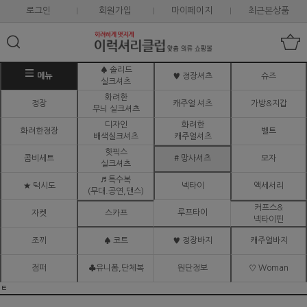
로그인
회원가입
마이페이지
최근본상품
♠ 솔리드
메뉴
♥ 정장셔츠
슈즈
실크셔츠
화려한
정장
캐주얼 셔츠
가방&지갑
무늬 실크셔츠
디자인
화려한
화려한정장
벨트
배색실크셔츠
캐주얼셔츠
핫픽스
콤비세트
# 망사셔츠
모자
실크셔츠
♬ 특수복
★ 턱시도
넥타이
액세서리
(무대.공연,댄스)
커프스&
루프타이
자켓
스카프
넥타이핀
조끼
♠ 코트
♥ 정장바지
캐주얼바지
점퍼
♣유니폼,단체복
원단정보
♡ Woman
ㅌ