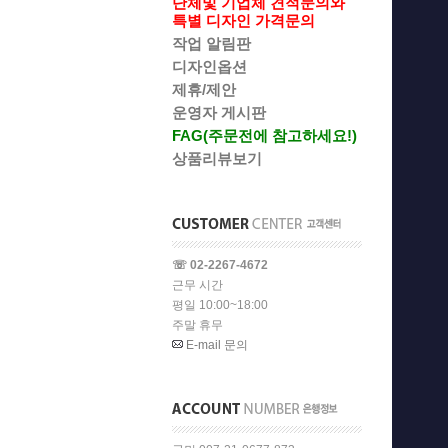
단체및 기업체 견적문의와
특별 디자인 가격문의
작업 알림판
디자인옵션
제휴/제안
운영자 게시판
FAG(주문전에 참고하세요!)
상품리뷰보기
☏ 02-2267-4672
근무 시간
평일 10:00~18:00
주말 휴무
E-mail 문의