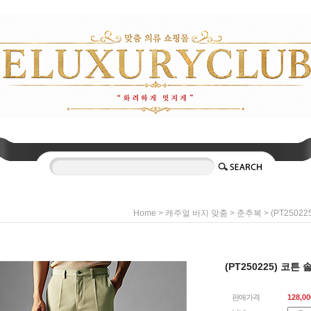
>
>
> (PT25022
Home
캐주얼 바지 맞춤
춘추복
(PT250225) 코튼 
판매가격
128,00