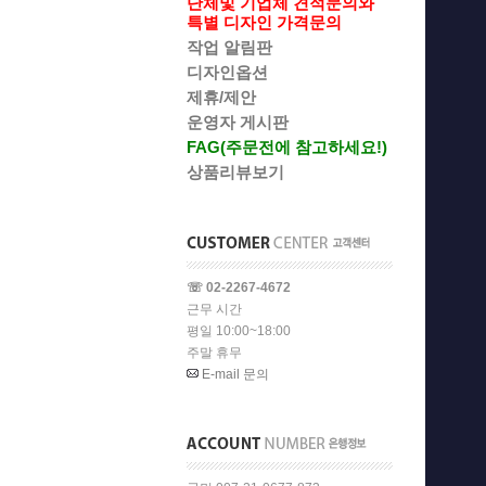
단체및 기업체 견적문의와
특별 디자인 가격문의
작업 알림판
디자인옵션
제휴/제안
운영자 게시판
FAG(주문전에 참고하세요!)
상품리뷰보기
☏ 02-2267-4672
근무 시간
평일 10:00~18:00
주말 휴무
E-mail 문의