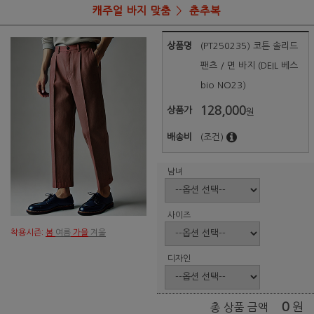
캐주얼 바지 맞춤
춘추복
상품명
(PT250235) 코튼 솔리드
팬츠 / 면 바지 (DEIL 베스
bio NO23)
128,000
상품가
원
배송비
(조건)
남녀
사이즈
착용시즌:
봄
여름
가을
겨울
디자인
0
원
총 상품 금액