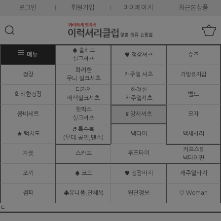
로그인
회원가입
마이페이지
최근본상품
♠ 솔리드
메뉴
♥ 정장셔츠
슈즈
실크셔츠
화려한
정장
캐주얼 셔츠
가방&지갑
무늬 실크셔츠
디자인
화려한
화려한정장
벨트
배색실크셔츠
캐주얼셔츠
핫픽스
콤비세트
# 망사셔츠
모자
실크셔츠
♬ 특수복
★ 턱시도
넥타이
액세서리
(무대.공연,댄스)
커프스&
루프타이
자켓
스카프
넥타이핀
조끼
♠ 코트
♥ 정장바지
캐주얼바지
점퍼
♣유니폼,단체복
원단정보
♡ Woman
ㅌ