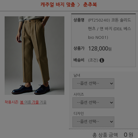
캐주얼 바지 맞춤
춘추복
상품명
(PT250240) 코튼 솔리드
팬츠 / 면 바지 (DEIL 베스
bio NO01)
128,000
상품가
원
배송비
(조건)
남녀
사이즈
착용시즌:
봄
여름
가을
겨울
디자인
0
원
총 상품 금액