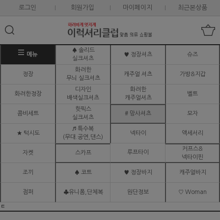
로그인
회원가입
마이페이지
최근본상품
♠ 솔리드
메뉴
♥ 정장셔츠
슈즈
실크셔츠
화려한
정장
캐주얼 셔츠
가방&지갑
무늬 실크셔츠
디자인
화려한
화려한정장
벨트
배색실크셔츠
캐주얼셔츠
핫픽스
콤비세트
# 망사셔츠
모자
실크셔츠
♬ 특수복
★ 턱시도
넥타이
액세서리
(무대.공연,댄스)
커프스&
루프타이
자켓
스카프
넥타이핀
조끼
♠ 코트
♥ 정장바지
캐주얼바지
점퍼
♣유니폼,단체복
원단정보
♡ Woman
ㅌ