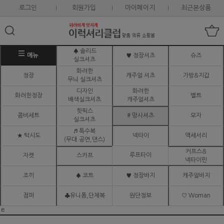
로그인
회원가입
마이페이지
최근본상품
♠ 솔리드
메뉴
♥ 정장셔츠
슈즈
실크셔츠
화려한
정장
캐주얼 셔츠
가방&지갑
무늬 실크셔츠
디자인
화려한
화려한정장
벨트
배색실크셔츠
캐주얼셔츠
핫픽스
콤비세트
# 망사셔츠
모자
실크셔츠
♬ 특수복
★ 턱시도
넥타이
액세서리
(무대.공연,댄스)
커프스&
루프타이
자켓
스카프
넥타이핀
조끼
♠ 코트
♥ 정장바지
캐주얼바지
점퍼
♣유니폼,단체복
원단정보
♡ Woman
ㅌ