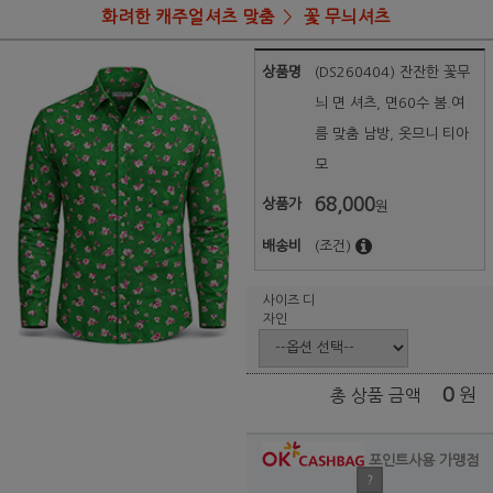
화려한 캐주얼셔츠 맞춤
꽃 무늬셔츠
상품명
(DS260404) 잔잔한 꽃무
늬 면 셔츠, 면60수 봄.여
름 맞춤 남방, 옷므니 티아
모
68,000
상품가
원
배송비
(조건)
사이즈 디
자인
0
원
총 상품 금액
포인트사용 가맹점
?